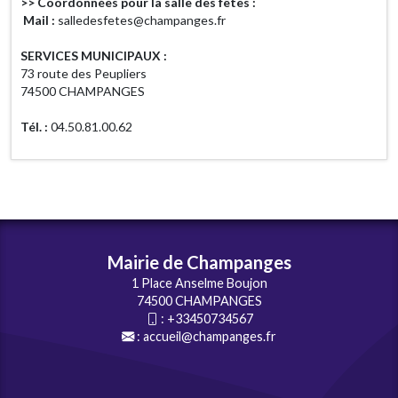
>> Coordonnées pour la salle des fêtes :
Mail :
salledesfetes@champanges.fr
SERVICES MUNICIPAUX :
73 route des Peupliers
74500 CHAMPANGES
Tél. :
04.50.81.00.62
Mairie de Champanges
1 Place Anselme Boujon
74500 CHAMPANGES
:
+33450734567
:
accueil@champanges.fr