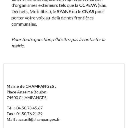
d'organismes extérieurs tels que la
CCPEVA
(Eau,
Déchets, Mobilité...), le
SYANE
ou le
CNAS
pour
porter votre voix au-delà de nos frontières
communales
.
Pour toute question, n'hésitez pas à contacter la
mairie.
Horaires d'ouverture
Mairie de CHAMPANGES :
Place Anselme Boujon
74500 CHAMPANGES
Tél. :
04.50.73.45.67
Fax :
04.50.76.21.29
Mail :
accueil@champanges.fr