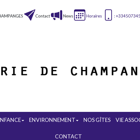
HAMPANGES
Contact
News
Horaires
: +33450734
ENFANCE
ENVIRONNEMENT
NOS GÎTES
VIE ASSO
CONTACT