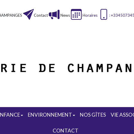
HAMPANGES
Contact
News
Horaires
: +33450734
ENFANCE
ENVIRONNEMENT
NOS GÎTES
VIE ASSO
CONTACT