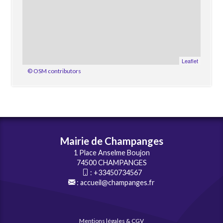
Leaflet
© OSM contributors
Mairie de Champanges
1 Place Anselme Boujon
74500 CHAMPANGES
:
+33450734567
:
accueil@champanges.fr
Mentions légales & CGV