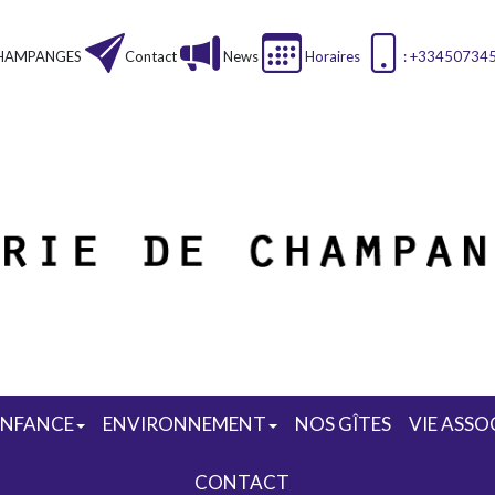
HAMPANGES
Contact
News
Horaires
: +33450734
ENFANCE
ENVIRONNEMENT
NOS GÎTES
VIE ASSO
CONTACT