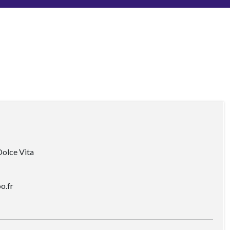
 Dolce Vita
o.fr