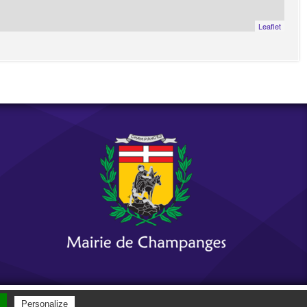
Leaflet
e internet thonon
clicandgo.com
Personalize