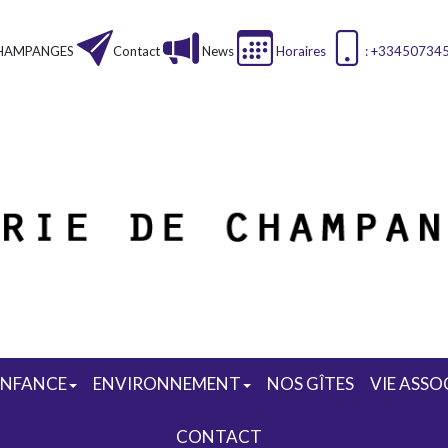
HAMPANGES
Contact
News
Horaires
: +33450734
ENFANCE
ENVIRONNEMENT
NOS GÎTES
VIE ASSO
CONTACT