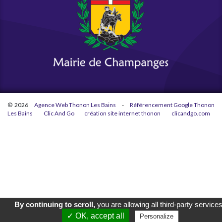
© 2026
Agence Web Thonon Les Bains
-
Référencement Google Thonon
Les Bains
Clic And Go
création site internet thonon
clicandgo.com
By continuing to scroll,
you are allowing all third-party service
✓ OK, accept all
Personalize