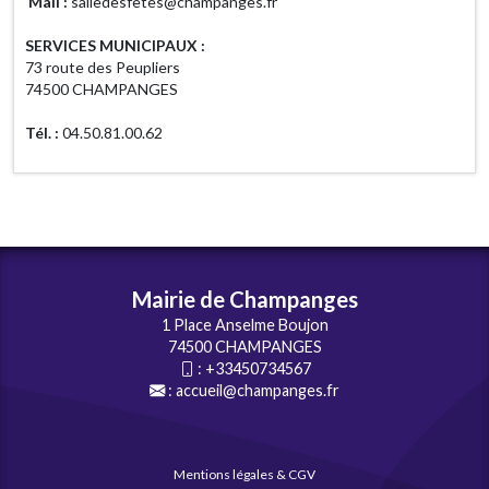
Mail :
salledesfetes@champanges.fr
SERVICES MUNICIPAUX :
73 route des Peupliers
74500 CHAMPANGES
Tél. :
04.50.81.00.62
Mairie de Champanges
1 Place Anselme Boujon
74500 CHAMPANGES
:
+33450734567
:
accueil@champanges.fr
Mentions légales & CGV