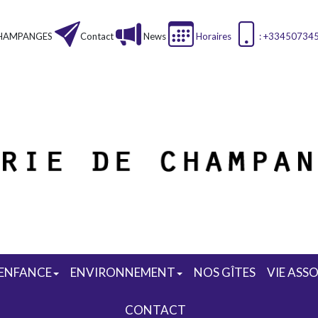
HAMPANGES
Contact
News
Horaires
: +33450734
ENFANCE
ENVIRONNEMENT
NOS GÎTES
VIE ASS
CONTACT